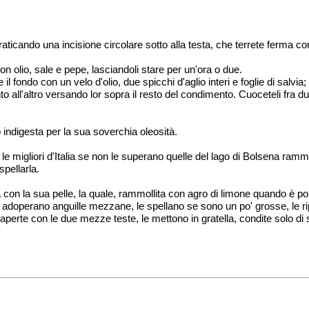
aticando una incisione circolare sotto alla testa, che terrete ferma 
on olio, sale e pepe, lasciandoli stare per un'ora o due.
il fondo con un velo d'olio, due spicchi d'aglio interi e foglie di salvia;
nto all'altro versando lor sopra il resto del condimento. Cuoceteli fr
 indigesta per la sua soverchia oleosità.
e migliori d'Italia se non le superano quelle del lago di Bolsena ram
spellarla.
 con la sua pelle, la quale, rammollita con agro di limone quando è por
adoperano anguille mezzane, le spellano se sono un po' grosse, le ripu
ì aperte con le due mezze teste, le mettono in gratella, condite solo d