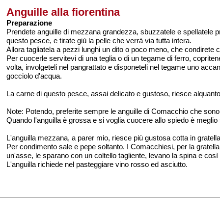
Anguille alla fiorentina
Preparazione
Prendete anguille di mezzana grandezza, sbuzzatele e spellatele pr
questo pesce, e tirate giù la pelle che verrà via tutta intera.
Allora tagliatela a pezzi lunghi un dito o poco meno, che condirete c
Per cuocerle servitevi di una teglia o di un tegame di ferro, copritene 
volta, involgeteli nel pangrattato e disponeteli nel tegame uno acca
gocciolo d'acqua.
La carne di questo pesce, assai delicato e gustoso, riesce alquanto
Note: Potendo, preferite sempre le anguille di Comacchio che sono l
Quando l'anguilla è grossa e si voglia cuocere allo spiedo è meglio 
L'anguilla mezzana, a parer mio, riesce più gustosa cotta in gratella
Per condimento sale e pepe soltanto. I Comacchiesi, per la gratella 
un'asse, le sparano con un coltello tagliente, levano la spina e cos
L'anguilla richiede nel pasteggiare vino rosso ed asciutto.