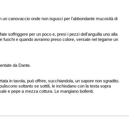
con un canovaccio onde non isgusci per l'abbondante mucosità di
 fate soffriggere per un poco e, presi i pezzi dell'anguilla uno alla
a due fuochi e quando avranno preso colore, versate nel tegame un
mentate da Dante.
tata in tavola, può offrire, succhiandola, un sapore non sgradito.
liscono soltanto se sottili, le inchiodano con la testa sopra
i sale e pepe a mezza cottura. Le mangiano bollenti.