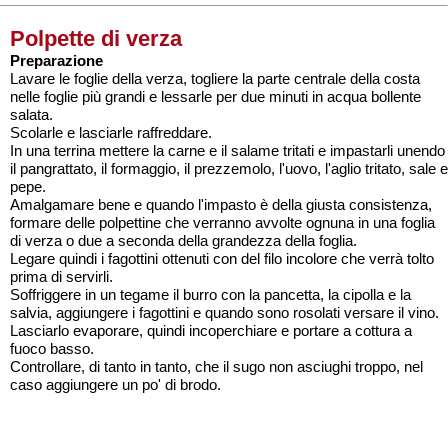
Polpette di verza
Preparazione
Lavare le foglie della verza, togliere la parte centrale della costa
nelle foglie più grandi e lessarle per due minuti in acqua bollente
salata.
Scolarle e lasciarle raffreddare.
In una terrina mettere la carne e il salame tritati e impastarli unendo
il pangrattato, il formaggio, il prezzemolo, l'uovo, l'aglio tritato, sale e
pepe.
Amalgamare bene e quando l'impasto è della giusta consistenza,
formare delle polpettine che verranno avvolte ognuna in una foglia
di verza o due a seconda della grandezza della foglia.
Legare quindi i fagottini ottenuti con del filo incolore che verrà tolto
prima di servirli.
Soffriggere in un tegame il burro con la pancetta, la cipolla e la
salvia, aggiungere i fagottini e quando sono rosolati versare il vino.
Lasciarlo evaporare, quindi incoperchiare e portare a cottura a
fuoco basso.
Controllare, di tanto in tanto, che il sugo non asciughi troppo, nel
caso aggiungere un po' di brodo.