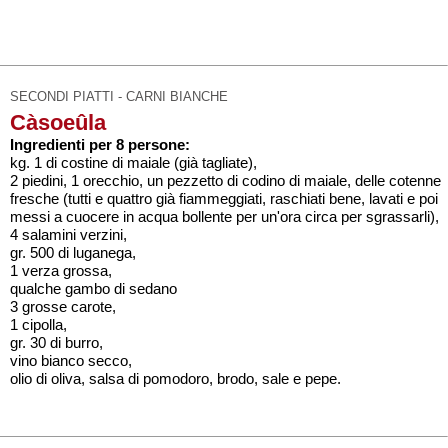
SECONDI PIATTI - CARNI BIANCHE
Càsoeûla
Ingredienti per 8 persone:
kg. 1 di costine di maiale (già tagliate),
2 piedini, 1 orecchio, un pezzetto di codino di maiale, delle cotenne
fresche (tutti e quattro già fiammeggiati, raschiati bene, lavati e poi
messi a cuocere in acqua bollente per un'ora circa per sgrassarli),
4 salamini verzini,
gr. 500 di luganega,
1 verza grossa,
qualche gambo di sedano
3 grosse carote,
1 cipolla,
gr. 30 di burro,
vino bianco secco,
olio di oliva, salsa di pomodoro, brodo, sale e pepe.