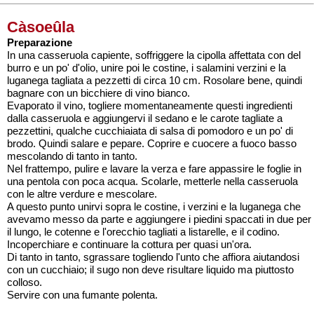
Càsoeûla
Preparazione
In una casseruola capiente, soffriggere la cipolla affettata con del
burro e un po' d'olio, unire poi le costine, i salamini verzini e la
luganega tagliata a pezzetti di circa 10 cm. Rosolare bene, quindi
bagnare con un bicchiere di vino bianco.
Evaporato il vino, togliere momentaneamente questi ingredienti
dalla casseruola e aggiungervi il sedano e le carote tagliate a
pezzettini, qualche cucchiaiata di salsa di pomodoro e un po' di
brodo. Quindi salare e pepare. Coprire e cuocere a fuoco basso
mescolando di tanto in tanto.
Nel frattempo, pulire e lavare la verza e fare appassire le foglie in
una pentola con poca acqua. Scolarle, metterle nella casseruola
con le altre verdure e mescolare.
A questo punto unirvi sopra le costine, i verzini e la luganega che
avevamo messo da parte e aggiungere i piedini spaccati in due per
il lungo, le cotenne e l'orecchio tagliati a listarelle, e il codino.
Incoperchiare e continuare la cottura per quasi un'ora.
Di tanto in tanto, sgrassare togliendo l'unto che affiora aiutandosi
con un cucchiaio; il sugo non deve risultare liquido ma piuttosto
colloso.
Servire con una fumante polenta.