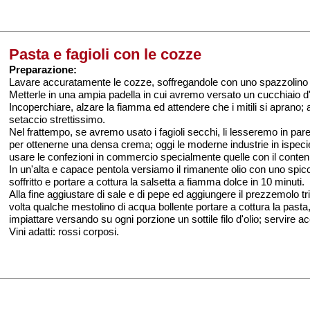
Pasta e fagioli con le cozze
Preparazione:
Lavare accuratamente le cozze, soffregandole con uno spazzolino 
Metterle in una ampia padella in cui avremo versato un cucchiaio d'o
Incoperchiare, alzare la fiamma ed attendere che i mitili si aprano; a
setaccio strettissimo.
Nel frattempo, se avremo usato i fagioli secchi, li lesseremo in p
per ottenerne una densa crema; oggi le moderne industrie in ispecie 
usare le confezioni in commercio specialmente quelle con il conteni
In un'alta e capace pentola versiamo il rimanente olio con uno spicchi
soffritto e portare a cottura la salsetta a fiamma dolce in 10 minuti.
Alla fine aggiustare di sale e di pepe ed aggiungere il prezzemolo tri
volta qualche mestolino di acqua bollente portare a cottura la past
impiattare versando su ogni porzione un sottile filo d'olio; servire 
Vini adatti: rossi corposi.