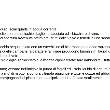
duro, sciacquarle in acqua corrente.
lio con uno spicchio d'aglio schiacciato ed il bicchiere di vino.
d apertura avvenuta prelevare i frutti dalle valve e tenerli in una scod
arecchia acqua salata con un cucchiaino di bicarbonato; quando sarann
quelle campane, a carattere familiare producono buonissimi fagioli già
tore di vetro.
o d'aglio schiacciato e la mezza cipolla tritata; fare imbiondire il tutto
tato; versare nell'intigolo la purea di fagioli ed il solo liquido di cot
a, a mo' di risotto; a cottura ultimata aggiungere tutte le cozze ed 
accompagnando il piatto con una cipolla cruda affettata sottilmente