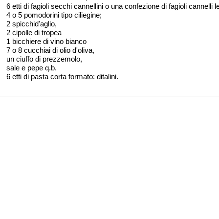
6 etti di fagioli secchi cannellini o una confezione di fagioli cannelli
4 o 5 pomodorini tipo ciliegine;
2 spicchid'aglio,
2 cipolle di tropea
1 bicchiere di vino bianco
7 o 8 cucchiai di olio d'oliva,
un ciuffo di prezzemolo,
sale e pepe q.b.
6 etti di pasta corta formato: ditalini.