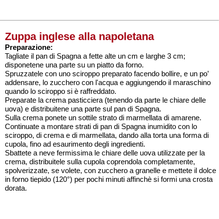
Zuppa inglese alla napoletana
Preparazione:
Tagliate il pan di Spagna a fette alte un cm e larghe 3 cm;
disponetene una parte su un piatto da forno.
Spruzzatele con uno sciroppo preparato facendo bollire, e un po’
addensare, lo zucchero con l'acqua e aggiungendo il maraschino
quando lo sciroppo si è raffreddato.
Preparate la crema pasticciera (tenendo da parte le chiare delle
uova) e distribuitene una parte sul pan di Spagna.
Sulla crema ponete un sottile strato di marmellata di amarene.
Continuate a montare strati di pan di Spagna inumidito con lo
sciroppo, di crema e di marmellata, dando alla torta una forma di
cupola, fino ad esaurimento degli ingredienti.
Sbattete a neve fermissima le chiare delle uova utilizzate per la
crema, distribuitele sulla cupola coprendola completamente,
spolverizzate, se volete, con zucchero a granelle e mettete il dolce
in forno tiepido (120°) per pochi minuti affinchè si formi una crosta
dorata.