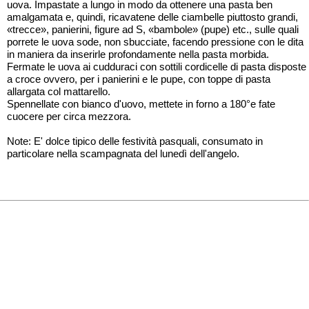
uova. Impastate a lungo in modo da ottenere una pasta ben
amalgamata e, quindi, ricavatene delle ciambelle piuttosto grandi,
«trecce», panierini, figure ad S, «bambole» (pupe) etc., sulle quali
porrete le uova sode, non sbucciate, facendo pressione con le dita
in maniera da inserirle profondamente nella pasta morbida.
Fermate le uova ai cudduraci con sottili cordicelle di pasta disposte
a croce ovvero, per i panierini e le pupe, con toppe di pasta
allargata col mattarello.
Spennellate con bianco d'uovo, mettete in forno a 180°e fate
cuocere per circa mezzora.
Note: E' dolce tipico delle festività pasquali, consumato in
particolare nella scampagnata del lunedì dell'angelo.