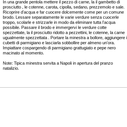
In una grande pentola mettere il pezzo di carne, la il gambetto di
prosciutto , le cotenne, carota, cipolla, sedano, prezzemolo e sale.
Ricoprire d'acqua e far cuocere dolcemente come per un comune
brodo. Lessare separatamente le varie verdure senza cuocerle
troppo, scolarle e strizzarle in modo da eliminare tutta l'acqua
possibile. Passare il brodo e immergervi le verdure cotte
spezzettate, la il prosciutto ridotto a pezzettini, le cotenne, la carne
ugualmente spezzettata . Portare la minestra a bollore, aggiungere i
cubetti di parmigiano e lasciarla sobbollire per almeno un'ora.
Impiattare cospargendo di parmigiano grattugiato e pepe nero
macinato al momento.
Note: Tipica minestra servita a Napoli in apertura del pranzo
natalizio.