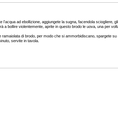
e l'acqua ad ebollizione, aggiungete la sugna, facendola sciogliere, gli
à a bollire violentemente, aprite in questo brodo le uova, una per vol
che ramaiolata di brodo, per modo che si ammorbidiscano, spargete su 
nuto, servite in tavola.