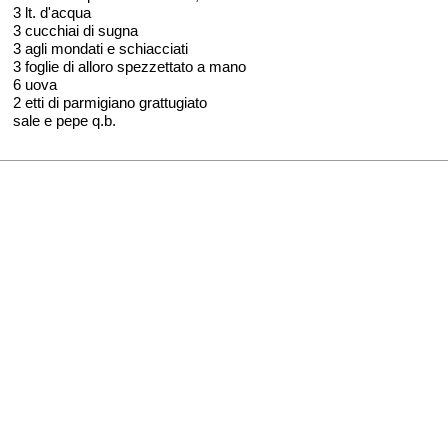
3 lt. d'acqua
3 cucchiai di sugna
3 agli mondati e schiacciati
3 foglie di alloro spezzettato a mano
6 uova
2 etti di parmigiano grattugiato
sale e pepe q.b.