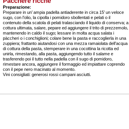
Pàcchere ricche
Preparazione:
Preparare in un’ ampia padella antiaderente in circa 15’ un veloce
sugo, con l’olio, la cipolla i pomidoro sbollentati e pelati o il
contenuto della scatola di pelati tralasciando il liquido di conserva; a
cottura ultimata, salare, pepare ed aggiungere il trito di prezzemolo,
mantenendo in caldo il sugo; lessare in molta acqua salata i
pàccheri o i conchiglioni; colare bene la pasta e raccoglierla in una
zuppiera; frattanto aiutandosi con una mezza ramaiolata dell’acqua
di cottura della pasta, stemperare in una cocottina la ricotta ed
unirla, rimestando, alla pasta, aggiungendo tutto il salame e
trasferendo poi il tutto nella padella con il sugo di pomidoro,
rimestare ancora, aggiungere il formaggio ed impiattare coprendo
con il pepe nero macinato al momento.
Vini consigliati: generosi rossi campani asciutti.