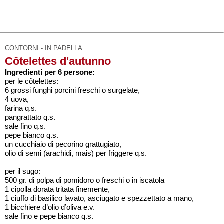
CONTORNI - IN PADELLA
Côtelettes d'autunno
Ingredienti per 6 persone:
per le côtelettes:
6 grossi funghi porcini freschi o surgelate,
4 uova,
farina q.s.
pangrattato q.s.
sale fino q.s.
pepe bianco q.s.
un cucchiaio di pecorino grattugiato,
olio di semi (arachidi, mais) per friggere q.s.
per il sugo:
500 gr. di polpa di pomidoro o freschi o in iscatola
1 cipolla dorata tritata finemente,
1 ciuffo di basilico lavato, asciugato e spezzettato a mano,
1 bicchiere d’olio d’oliva e.v.
sale fino e pepe bianco q.s.