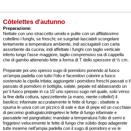
Côtelettes d'autunno
Preparazione:
Nettate con uno straccetto umido e pulite con un affilatissimo
coltellino i funghi, se freschi; se surgelati lasciateli scongelare
lentamente a temperatura ambiente, indi asciugateli con carta
assorbente da cucina; indi affettate i funghi con taglio verticale
inferto lungo l’asse maggiore, taglio comprensivo sia di cappella
che di gambo attenendo fette a forma di T dello spessore di ½ cm.
Preparate poi uno spesso sugo di pomidoro ponendo al fuoco
un’ampia padella con tutto l’olio e facendovi colorire a fuoco
sostenuto la cipolla tritata; aggiungete i pomidoro freschi passati o il
passato di pomidoro in bottiglia, salate, pepate ed abbassando un
po’ il fuoco prepate in ca 15’ uno spesso sugo nel quale, solo verso
la fine della cottura, spezzetterete (a mano, niente coltello!) il
basilico; infarinate accuratamente le fette di fungo ; sbattete a
spuma le uova con un pizzico di sale e due di pepe ed un cucchiaio
di pecorino grattugiato;intingetevi le fette di fungo infarinate e
passatele nel pangrattato; mandate a temperatura l’olio di semi e
friggetevi velocemente le fette di fungo che súbito dopo adagerete
tutte insieme nell’ampia padella con il sugo di pomidoro e ve le