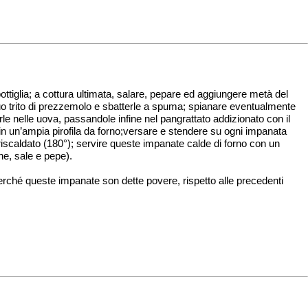
bottiglia; a cottura ultimata, salare, pepare ed aggiungere metà del
iduo trito di prezzemolo e sbatterle a spuma; spianare eventualmente
rle nelle uova, passandole infine nel pangrattato addizionato con il
a in un’ampia pirofila da forno;versare e stendere su ogni impanata
riscaldato (180°); servire queste impanate calde di forno con un
one, sale e pepe).
perché queste impanate son dette povere, rispetto alle precedenti