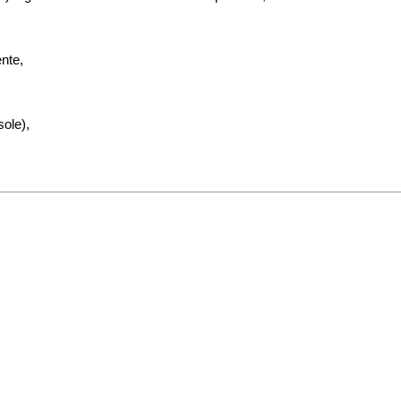
ente,
sole),