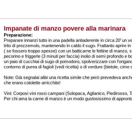
Impanate di manzo povere alla marinara
Preparazione:
Preparare innanzi tutto in una padella antiaderente in circa 20’ un ve
trito di prezzemolo, mantenendo in caldo il sugo. Frattanto aprire i
( se fossero troppo spesse) con un batticarne le fettine di manzo, sc
pecorino e friggerle (3 minuti per faccia) inolio di semi profondo e 
un paio di cucchiai di sugo di pomodoro, spolverizzare con l’origano
contorno di purea di fagioli (vedi ricetta) o di verdure (bietole, cime 
Note: Già segnalai alibi una ricetta simile che però prevedeva anch
che erano cotolette arricchite!
Vini: Corposi vini rossi campani (Solopaca, Aglianico, Piedirosso, 
Per chi ama la carne di manzo è un modo gustosissimo di appronta