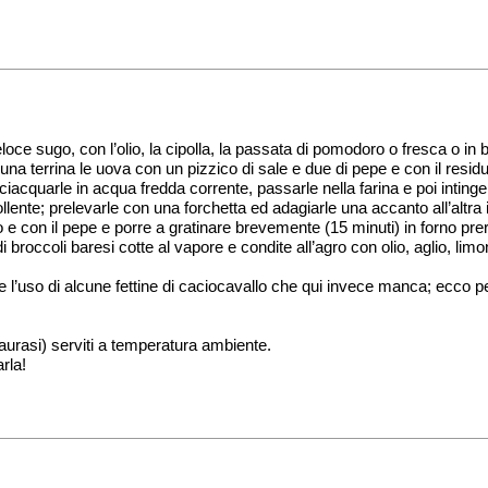
loce sugo, con l’olio, la cipolla, la passata di pomodoro o fresca o in 
n una terrina le uova con un pizzico di sale e due di pepe e con il res
iacquarle in acqua fredda corrente, passarle nella farina e poi intinge
bollente; prelevarle con una forchetta ed adagiarle una accanto all’altr
 e con il pepe e porre a gratinare brevemente (15 minuti) in forno pre
di broccoli baresi cotte al vapore e condite all’agro con olio, aglio, lim
e l’uso di alcune fettine di caciocavallo che qui invece manca; ecco 
Taurasi) serviti a temperatura ambiente.
rla!