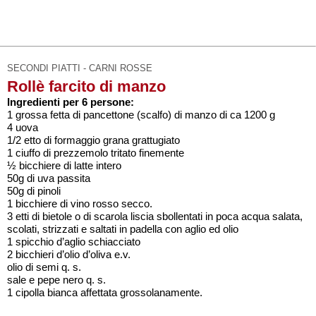
SECONDI PIATTI - CARNI ROSSE
Rollè farcito di manzo
Ingredienti per 6 persone:
1 grossa fetta di pancettone (scalfo) di manzo di ca 1200 g
4 uova
1/2 etto di formaggio grana grattugiato
1 ciuffo di prezzemolo tritato finemente
½ bicchiere di latte intero
50g di uva passita
50g di pinoli
1 bicchiere di vino rosso secco.
3 etti di bietole o di scarola liscia sbollentati in poca acqua salata,
scolati, strizzati e saltati in padella con aglio ed olio
1 spicchio d’aglio schiacciato
2 bicchieri d’olio d’oliva e.v.
olio di semi q. s.
sale e pepe nero q. s.
1 cipolla bianca affettata grossolanamente.