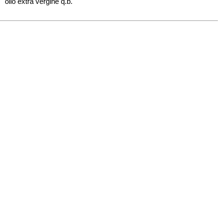
olio extra vergine q.b.