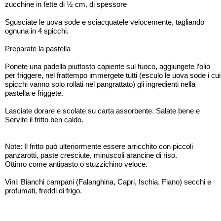
zucchine in fette di ½ cm. di spessore
Sgusciate le uova sode e sciacquatele velocemente, tagliando
ognuna in 4 spicchi.
Preparate la pastella
Ponete una padella piuttosto capiente sul fuoco, aggiungete l’olio
per friggere, nel frattempo immergete tutti (esculo le uova sode i cui
spicchi vanno solo rollati nel pangrattato) gli ingredienti nella
pastella e friggete.
Lasciate dorare e scolate su carta assorbente. Salate bene e
Servite il fritto ben caldo.
Note: Il fritto può ulteriormente essere arricchito con piccoli
panzarotti, paste cresciute, minuscoli arancine di riso.
Ottimo come antipasto o stuzzichino veloce.
Vini: Bianchi campani (Falanghina, Capri, Ischia, Fiano) secchi e
profumati, freddi di frigo.