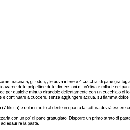
la carne macinata, gli odori, , le uova intere e 4 cucchiai di pane gratt
ricavarne delle polpettine delle dimensioni di un'oliva e rollarle nel pa
a dolce per qualche minuto girandole delicatamente con un cucchiaio di 
i sale e continuare a cuocere, senza aggiungere acqua, su fiamma dolce
litri ca) e colarli molto al dente in quanto la cottura dovrà essere c
zzarla con un po' di pane grattugiato. Disporre un primo strato di pasta e
 ad esaurire la pasta.