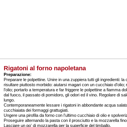
Rigatoni al forno napoletana
Preparazione:
Preparare le polpettine. Unire in una zuppiera tutti gli ingredienti: 
risultare piuttosto morbido: aiutarsi magari con un cucchiaio d’olio; 
l’olio; portarlo a temperatura e far friggere le polpettine a fiamm
dal fuoco, il passato di pomidoro, gli odori ed il vino. Regolare d
lungo.
Contemporaneamente lessare i rigatoni in abbondante acqua salata (7 
cucchiaiata dei formaggi grattugiati.
Ungere una pirofila da forno con l'ultimo cucchiaio di olio e spolveri
Proseguire alternando la pasta con il prosciutto e la mozzarella fino
Lasciare un po' di mozzarella per la superficie del timballo.