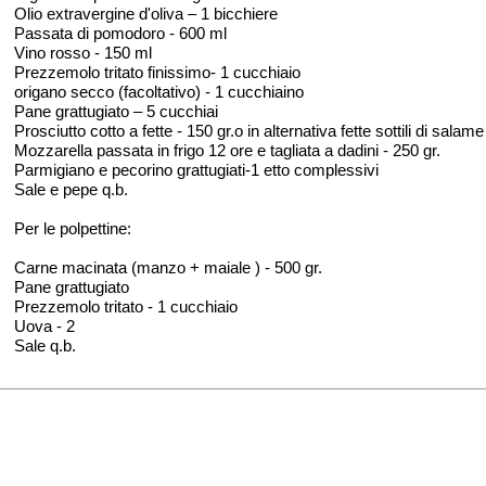
Olio extravergine d'oliva – 1 bicchiere
Passata di pomodoro - 600 ml
Vino rosso - 150 ml
Prezzemolo tritato finissimo- 1 cucchiaio
origano secco (facoltativo) - 1 cucchiaino
Pane grattugiato – 5 cucchiai
Prosciutto cotto a fette - 150 gr.o in alternativa fette sottili di salame
Mozzarella passata in frigo 12 ore e tagliata a dadini - 250 gr.
Parmigiano e pecorino grattugiati-1 etto complessivi
Sale e pepe q.b.
Per le polpettine:
Carne macinata (manzo + maiale ) - 500 gr.
Pane grattugiato
Prezzemolo tritato - 1 cucchiaio
Uova - 2
Sale q.b.