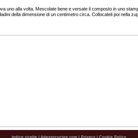
 uova uno alla volta. Mescolate bene e versate il composto in uno stamp
 dadini della dimensione di un centimetro circa. Collocateli poi nella zu
Indice ricette
|
Adessocucina.com
|
Privacy
|
Cookie Policy