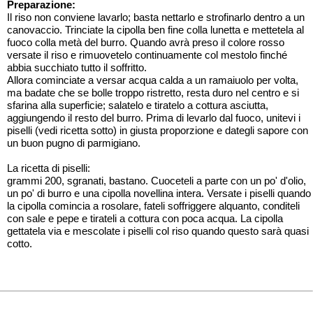
Preparazione:
Il riso non conviene lavarlo; basta nettarlo e strofinarlo dentro a un
canovaccio. Trinciate la cipolla ben fine colla lunetta e mettetela al
fuoco colla metà del burro. Quando avrà preso il colore rosso
versate il riso e rimuovetelo continuamente col mestolo finché
abbia succhiato tutto il soffritto.
Allora cominciate a versar acqua calda a un ramaiuolo per volta,
ma badate che se bolle troppo ristretto, resta duro nel centro e si
sfarina alla superficie; salatelo e tiratelo a cottura asciutta,
aggiungendo il resto del burro. Prima di levarlo dal fuoco, unitevi i
piselli (vedi ricetta sotto) in giusta proporzione e dategli sapore con
un buon pugno di parmigiano.
La ricetta di piselli:
grammi 200, sgranati, bastano. Cuoceteli a parte con un po' d'olio,
un po' di burro e una cipolla novellina intera. Versate i piselli quando
la cipolla comincia a rosolare, fateli soffriggere alquanto, conditeli
con sale e pepe e tirateli a cottura con poca acqua. La cipolla
gettatela via e mescolate i piselli col riso quando questo sarà quasi
cotto.