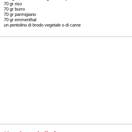
70 gr riso
70 gr burro
70 gr parmigiano
70 gr emmenthal
un pentolino di brodo vegetale o di carne