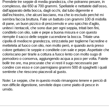
Prendete tre seppie di media grandezza, che potranno pesare, in
complesso, dai 650 ai 700 grammi. Spellatele e nettatele dall'osso,
dall'apparato della bocca, dagli occhi, dal tubo digerente e
dall'inchiostro, che alcuni lasciano, ma che io escludo perché mi
sembra faccia bruttura. Fate un battuto con grammi 100 di midolla
di pane, un buon pizzico di prezzemolo e uno spicchio d'aglio,
unitevi i tentacoli, che sono due per ogni seppia, tritati ben fini,
conditelo con olio, sale e pepe a buona misura e con questo
riempite il sacco delle seppie cucendone la bocca. Tritate una
cipolla di mediocre grandezza, strizzatela per toglierne l'acredine e
mettetela al fuoco con olio, non molto però, e quando avrà preso
colore gettateci le seppie e conditele con sale e pepe. Aspettate ch
coloriscano per tirarle a cottura a fuoco lento con molto sugo di
pomodoro o conserva, aggiungendo acqua a poco per volta. Fatele
bollir tre ore, ma procurate che vi resti il sugo necessario per
condire con esso e con parmigiano grammi 500 di spaghetti i quali
sentirete che riescono piacevoli al gusto.
Note: Le seppie, che in questo modo rimangono tenere e perciò di
non difficile digestione, servitele dopo come piatto di pesce in
umido.