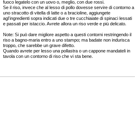
fuoco legatelo con un uovo o, meglio, con due rossi.
Se il riso, invece che al lesso di pollo dovesse servire di contorno a
uno stracotto di vitella di latte o a bracioline, aggiungete
agl'ingredienti sopra indicati due o tre cucchiaiate di spinaci lessati
e passati per istaccio. Avrete allora un riso verde e più delicato.
Note: Si può dare migliore aspetto a questi contorni restringendo il
riso a bagno-maria entro a uno stampo; ma badate non indurisca
troppo, che sarebbe un grave difetto.
Quando avrete per lesso una pollastra o un cappone mandateli in
tavola con un contorno di riso che vi sta bene.