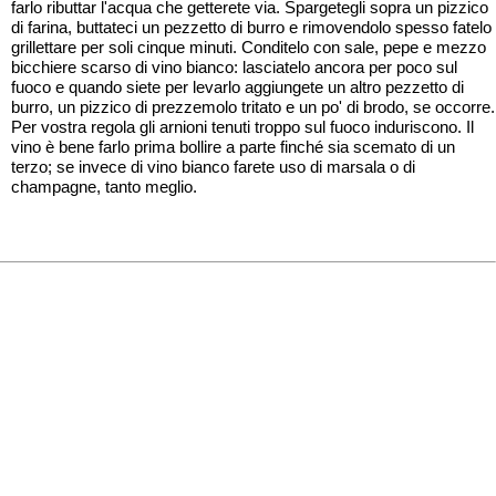
farlo ributtar l'acqua che getterete via. Spargetegli sopra un pizzico
di farina, buttateci un pezzetto di burro e rimovendolo spesso fatelo
grillettare per soli cinque minuti. Conditelo con sale, pepe e mezzo
bicchiere scarso di vino bianco: lasciatelo ancora per poco sul
fuoco e quando siete per levarlo aggiungete un altro pezzetto di
burro, un pizzico di prezzemolo tritato e un po' di brodo, se occorre.
Per vostra regola gli arnioni tenuti troppo sul fuoco induriscono. Il
vino è bene farlo prima bollire a parte finché sia scemato di un
terzo; se invece di vino bianco farete uso di marsala o di
champagne, tanto meglio.