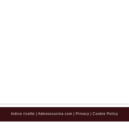
Indice ricette
|
Adessocucina.com
|
Privacy
|
Cookie Policy