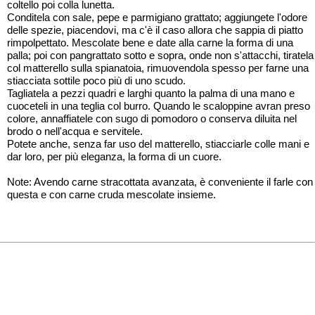
coltello poi colla lunetta.
Conditela con sale, pepe e parmigiano grattato; aggiungete l'odore
delle spezie, piacendovi, ma c'è il caso allora che sappia di piatto
rimpolpettato. Mescolate bene e date alla carne la forma di una
palla; poi con pangrattato sotto e sopra, onde non s'attacchi, tiratela
col matterello sulla spianatoia, rimuovendola spesso per farne una
stiacciata sottile poco più di uno scudo.
Tagliatela a pezzi quadri e larghi quanto la palma di una mano e
cuoceteli in una teglia col burro. Quando le scaloppine avran preso
colore, annaffiatele con sugo di pomodoro o conserva diluita nel
brodo o nell'acqua e servitele.
Potete anche, senza far uso del matterello, stiacciarle colle mani e
dar loro, per più eleganza, la forma di un cuore.
Note: Avendo carne stracottata avanzata, è conveniente il farle con
questa e con carne cruda mescolate insieme.