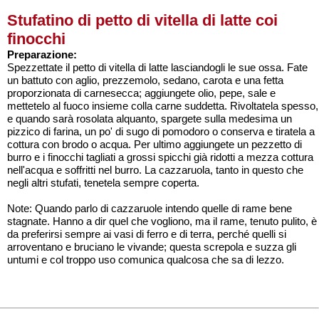
Stufatino di petto di vitella di latte coi
finocchi
Preparazione:
Spezzettate il petto di vitella di latte lasciandogli le sue ossa. Fate
un battuto con aglio, prezzemolo, sedano, carota e una fetta
proporzionata di carnesecca; aggiungete olio, pepe, sale e
mettetelo al fuoco insieme colla carne suddetta. Rivoltatela spesso,
e quando sarà rosolata alquanto, spargete sulla medesima un
pizzico di farina, un po' di sugo di pomodoro o conserva e tiratela a
cottura con brodo o acqua. Per ultimo aggiungete un pezzetto di
burro e i finocchi tagliati a grossi spicchi già ridotti a mezza cottura
nell'acqua e soffritti nel burro. La cazzaruola, tanto in questo che
negli altri stufati, tenetela sempre coperta.
Note: Quando parlo di cazzaruole intendo quelle di rame bene
stagnate. Hanno a dir quel che vogliono, ma il rame, tenuto pulito, è
da preferirsi sempre ai vasi di ferro e di terra, perché quelli si
arroventano e bruciano le vivande; questa screpola e suzza gli
untumi e col troppo uso comunica qualcosa che sa di lezzo.