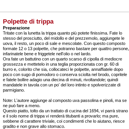
Polpette di trippa
Preparazione
Tritate con la lunetta la trippa quanto più potete finissima. Fate lo
stesso del prosciutto, del midollo e del prezzemolo, aggiungete le
uova, il resto, un poco di sale e mescolate. Con questo composto
formate 12 o 13 polpette, che potranno bastare per quattro persone,
infarinatele bene e friggetele nell'olio o nel lardo.
Ora fate un battutino con un quarto scarso di cipolla di mediocre
grossezza e mettetelo in una teglia proporzionata con gr. 60 di
burro e, colorito che sia, collocateci le polpette, annaffiatele dopo
poco con sugo di pomodoro o conserva sciolta nel brodo, copritele
e fatele bollire adagio una diecina di minuti, rivoltandole; quindi
mandatele in tavola con un po' del loro intinto e spolverizzate di
parmigiano.
Note: L'autore aggiunge al composto uva passolina e pinoli, ma se
ne può fare a meno.
Questo piatto, tolto da un trattato di cucina del 1694, vi parrà strano
e il solo nome di trippa vi renderà titubanti a provarlo; ma pure,
sebbene di carattere triviale, coi condimenti che lo aiutano, riesce
gradito e non grave allo stomaco.