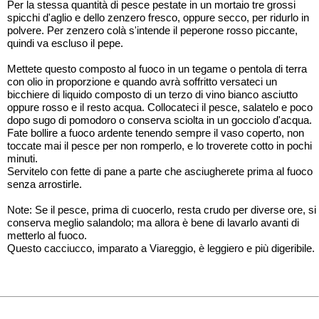
Per la stessa quantità di pesce pestate in un mortaio tre grossi
spicchi d'aglio e dello zenzero fresco, oppure secco, per ridurlo in
polvere. Per zenzero colà s'intende il peperone rosso piccante,
quindi va escluso il pepe.
Mettete questo composto al fuoco in un tegame o pentola di terra
con olio in proporzione e quando avrà soffritto versateci un
bicchiere di liquido composto di un terzo di vino bianco asciutto
oppure rosso e il resto acqua. Collocateci il pesce, salatelo e poco
dopo sugo di pomodoro o conserva sciolta in un gocciolo d'acqua.
Fate bollire a fuoco ardente tenendo sempre il vaso coperto, non
toccate mai il pesce per non romperlo, e lo troverete cotto in pochi
minuti.
Servitelo con fette di pane a parte che asciugherete prima al fuoco
senza arrostirle.
Note: Se il pesce, prima di cuocerlo, resta crudo per diverse ore, si
conserva meglio salandolo; ma allora è bene di lavarlo avanti di
metterlo al fuoco.
Questo cacciucco, imparato a Viareggio, è leggiero e più digeribile.