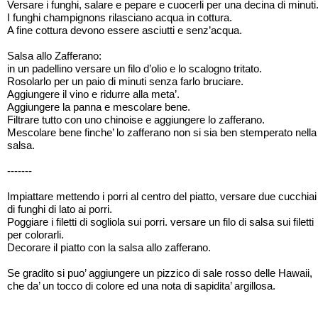
Versare i funghi, salare e pepare e cuocerli per una decina di minuti
I funghi champignons rilasciano acqua in cottura.
A fine cottura devono essere asciutti e senz’acqua.
Salsa allo Zafferano:
in un padellino versare un filo d’olio e lo scalogno tritato.
Rosolarlo per un paio di minuti senza farlo bruciare.
Aggiungere il vino e ridurre alla meta’.
Aggiungere la panna e mescolare bene.
Filtrare tutto con uno chinoise e aggiungere lo zafferano.
Mescolare bene finche’ lo zafferano non si sia ben stemperato nella
salsa.
-------
Impiattare mettendo i porri al centro del piatto, versare due cucchiai
di funghi di lato ai porri.
Poggiare i filetti di sogliola sui porri. versare un filo di salsa sui filetti
per colorarli.
Decorare il piatto con la salsa allo zafferano.
Se gradito si puo’ aggiungere un pizzico di sale rosso delle Hawaii,
che da’ un tocco di colore ed una nota di sapidita’ argillosa.