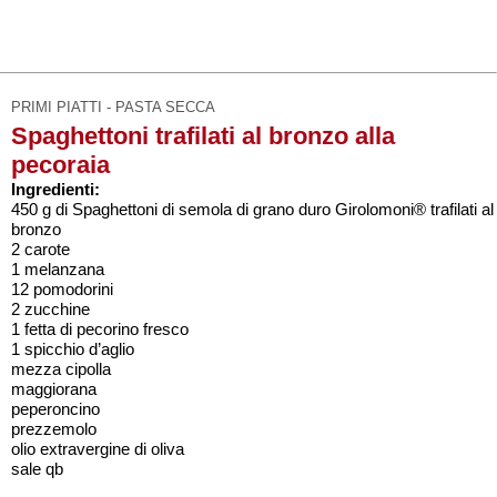
PRIMI PIATTI - PASTA SECCA
Spaghettoni trafilati al bronzo alla
pecoraia
Ingredienti:
450 g di Spaghettoni di semola di grano duro Girolomoni® trafilati al
bronzo
2 carote
1 melanzana
12 pomodorini
2 zucchine
1 fetta di pecorino fresco
1 spicchio d’aglio
mezza cipolla
maggiorana
peperoncino
prezzemolo
olio extravergine di oliva
sale qb