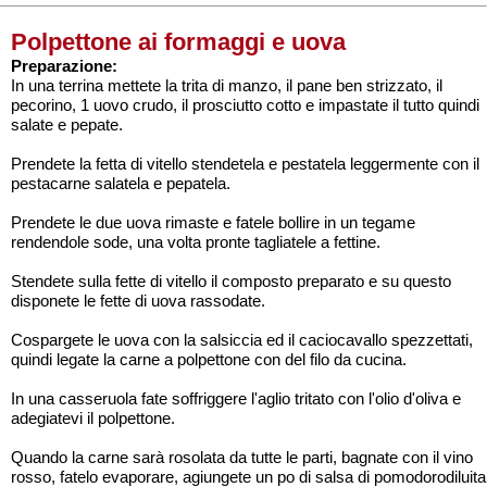
Polpettone ai formaggi e uova
Preparazione:
In una terrina mettete la trita di manzo, il pane ben strizzato, il
pecorino, 1 uovo crudo, il prosciutto cotto e impastate il tutto quindi
salate e pepate.
Prendete la fetta di vitello stendetela e pestatela leggermente con il
pestacarne salatela e pepatela.
Prendete le due uova rimaste e fatele bollire in un tegame
rendendole sode, una volta pronte tagliatele a fettine.
Stendete sulla fette di vitello il composto preparato e su questo
disponete le fette di uova rassodate.
Cospargete le uova con la salsiccia ed il caciocavallo spezzettati,
quindi legate la carne a polpettone con del filo da cucina.
In una casseruola fate soffriggere l'aglio tritato con l'olio d'oliva e
adegiatevi il polpettone.
Quando la carne sarà rosolata da tutte le parti, bagnate con il vino
rosso, fatelo evaporare, agiungete un po di salsa di pomodorodiluita