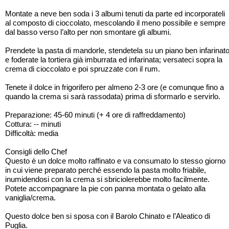
Montate a neve ben soda i 3 albumi tenuti da parte ed incorporateli
al composto di cioccolato, mescolando il meno possibile e sempre
dal basso verso l’alto per non smontare gli albumi.
Prendete la pasta di mandorle, stendetela su un piano ben infarinat
e foderate la tortiera già imburrata ed infarinata; versateci sopra la
crema di cioccolato e poi spruzzate con il rum.
Tenete il dolce in frigorifero per almeno 2-3 ore (e comunque fino a
quando la crema si sarà rassodata) prima di sformarlo e servirlo.
Preparazione: 45-60 minuti (+ 4 ore di raffreddamento)
Cottura: -- minuti
Difficoltà: media
Consigli dello Chef
Questo è un dolce molto raffinato e va consumato lo stesso giorno
in cui viene preparato perché essendo la pasta molto friabile,
inumidendosi con la crema si sbriciolerebbe molto facilmente.
Potete accompagnare la pie con panna montata o gelato alla
vaniglia/crema.
Questo dolce ben si sposa con il Barolo Chinato e l’Aleatico di
Puglia.