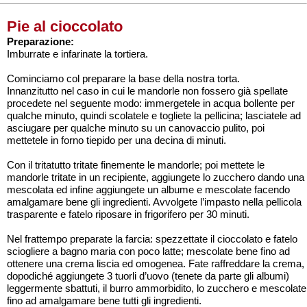
Pie al cioccolato
Preparazione:
Imburrate e infarinate la tortiera.
Cominciamo col preparare la base della nostra torta.
Innanzitutto nel caso in cui le mandorle non fossero già spellate
procedete nel seguente modo: immergetele in acqua bollente per
qualche minuto, quindi scolatele e togliete la pellicina; lasciatele ad
asciugare per qualche minuto su un canovaccio pulito, poi
mettetele in forno tiepido per una decina di minuti.
Con il tritatutto tritate finemente le mandorle; poi mettete le
mandorle tritate in un recipiente, aggiungete lo zucchero dando una
mescolata ed infine aggiungete un albume e mescolate facendo
amalgamare bene gli ingredienti. Avvolgete l’impasto nella pellicola
trasparente e fatelo riposare in frigorifero per 30 minuti.
Nel frattempo preparate la farcia: spezzettate il cioccolato e fatelo
sciogliere a bagno maria con poco latte; mescolate bene fino ad
ottenere una crema liscia ed omogenea. Fate raffreddare la crema,
dopodiché aggiungete 3 tuorli d’uovo (tenete da parte gli albumi)
leggermente sbattuti, il burro ammorbidito, lo zucchero e mescolate
fino ad amalgamare bene tutti gli ingredienti.