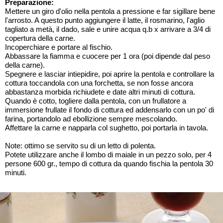
Preparazione:
Mettere un giro d'olio nella pentola a pressione e far sigillare bene
l'arrosto. A questo punto aggiungere il latte, il rosmarino, l'aglio
tagliato a metà, il dado, sale e unire acqua q.b x arrivare a 3/4 di
copertura della carne.
Incoperchiare e portare al fischio.
Abbassare la fiamma e cuocere per 1 ora (poi dipende dal peso
della carne).
Spegnere e lasciar intiepidire, poi aprire la pentola e controllare la
cottura toccandola con una forchetta, se non fosse ancora
abbastanza morbida richiudete e date altri minuti di cottura.
Quando è cotto, togliere dalla pentola, con un frullatore a
immersione frullate il fondo di cottura ed addensarlo con un po' di
farina, portandolo ad ebollizione sempre mescolando.
Affettare la carne e napparla col sughetto, poi portarla in tavola.
Note: ottimo se servito su di un letto di polenta.
Potete utilizzare anche il lombo di maiale in un pezzo solo, per 4
persone 600 gr., tempo di cottura da quando fischia la pentola 30
minuti.