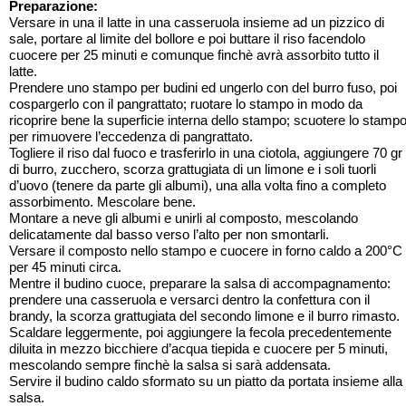
Preparazione:
Versare in una il latte in una casseruola insieme ad un pizzico di
sale, portare al limite del bollore e poi buttare il riso facendolo
cuocere per 25 minuti e comunque finchè avrà assorbito tutto il
latte.
Prendere uno stampo per budini ed ungerlo con del burro fuso, poi
cospargerlo con il pangrattato; ruotare lo stampo in modo da
ricoprire bene la superficie interna dello stampo; scuotere lo stamp
per rimuovere l’eccedenza di pangrattato.
Togliere il riso dal fuoco e trasferirlo in una ciotola, aggiungere 70 gr
di burro, zucchero, scorza grattugiata di un limone e i soli tuorli
d’uovo (tenere da parte gli albumi), una alla volta fino a completo
assorbimento. Mescolare bene.
Montare a neve gli albumi e unirli al composto, mescolando
delicatamente dal basso verso l’alto per non smontarli.
Versare il composto nello stampo e cuocere in forno caldo a 200°C
per 45 minuti circa.
Mentre il budino cuoce, preparare la salsa di accompagnamento:
prendere una casseruola e versarci dentro la confettura con il
brandy, la scorza grattugiata del secondo limone e il burro rimasto.
Scaldare leggermente, poi aggiungere la fecola precedentemente
diluita in mezzo bicchiere d’acqua tiepida e cuocere per 5 minuti,
mescolando sempre finchè la salsa si sarà addensata.
Servire il budino caldo sformato su un piatto da portata insieme alla
salsa.