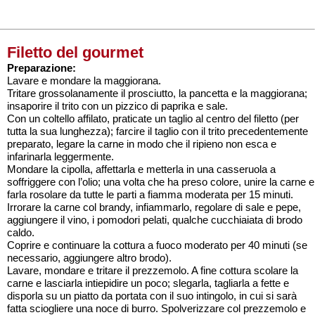
Filetto del gourmet
Preparazione:
Lavare e mondare la maggiorana.
Tritare grossolanamente il prosciutto, la pancetta e la maggiorana;
insaporire il trito con un pizzico di paprika e sale.
Con un coltello affilato, praticate un taglio al centro del filetto (per
tutta la sua lunghezza); farcire il taglio con il trito precedentemente
preparato, legare la carne in modo che il ripieno non esca e
infarinarla leggermente.
Mondare la cipolla, affettarla e metterla in una casseruola a
soffriggere con l’olio; una volta che ha preso colore, unire la carne e
farla rosolare da tutte le parti a fiamma moderata per 15 minuti.
Irrorare la carne col brandy, infiammarlo, regolare di sale e pepe,
aggiungere il vino, i pomodori pelati, qualche cucchiaiata di brodo
caldo.
Coprire e continuare la cottura a fuoco moderato per 40 minuti (se
necessario, aggiungere altro brodo).
Lavare, mondare e tritare il prezzemolo. A fine cottura scolare la
carne e lasciarla intiepidire un poco; slegarla, tagliarla a fette e
disporla su un piatto da portata con il suo intingolo, in cui si sarà
fatta sciogliere una noce di burro. Spolverizzare col prezzemolo e