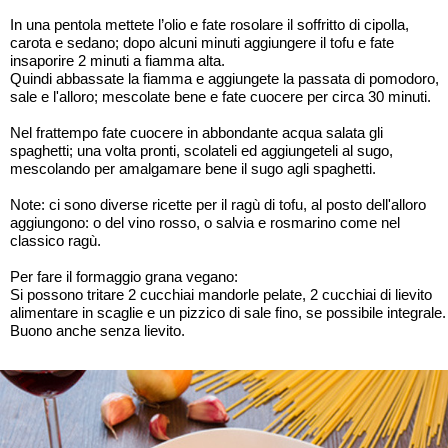
In una pentola mettete l’olio e fate rosolare il soffritto di cipolla,
carota e sedano; dopo alcuni minuti aggiungere il tofu e fate
insaporire 2 minuti a fiamma alta.
Quindi abbassate la fiamma e aggiungete la passata di pomodoro,
sale e l'alloro; mescolate bene e fate cuocere per circa 30 minuti.
Nel frattempo fate cuocere in abbondante acqua salata gli
spaghetti; una volta pronti, scolateli ed aggiungeteli al sugo,
mescolando per amalgamare bene il sugo agli spaghetti.
Note: ci sono diverse ricette per il ragù di tofu, al posto dell'alloro
aggiungono: o del vino rosso, o salvia e rosmarino come nel
classico ragù.
Per fare il formaggio grana vegano:
Si possono tritare 2 cucchiai mandorle pelate, 2 cucchiai di lievito
alimentare in scaglie e un pizzico di sale fino, se possibile integrale.
Buono anche senza lievito.