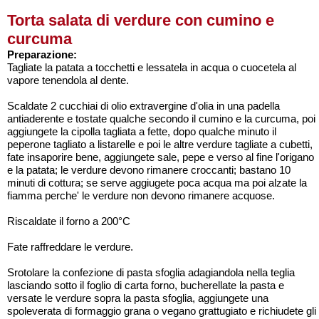
Torta salata di verdure con cumino e
curcuma
Preparazione:
Tagliate la patata a tocchetti e lessatela in acqua o cuocetela al
vapore tenendola al dente.
Scaldate 2 cucchiai di olio extravergine d'olia in una padella
antiaderente e tostate qualche secondo il cumino e la curcuma, poi
aggiungete la cipolla tagliata a fette, dopo qualche minuto il
peperone tagliato a listarelle e poi le altre verdure tagliate a cubetti,
fate insaporire bene, aggiungete sale, pepe e verso al fine l'origano
e la patata; le verdure devono rimanere croccanti; bastano 10
minuti di cottura; se serve aggiugete poca acqua ma poi alzate la
fiamma perche' le verdure non devono rimanere acquose.
Riscaldate il forno a 200°C
Fate raffreddare le verdure.
Srotolare la confezione di pasta sfoglia adagiandola nella teglia
lasciando sotto il foglio di carta forno, bucherellate la pasta e
versate le verdure sopra la pasta sfoglia, aggiungete una
spoleverata di formaggio grana o vegano grattugiato e richiudete gli