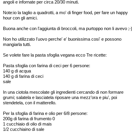
angoli e infornate per circa 20/30 minuti.
Note:io la taglio a quadrotti, a mo' di finger food, per fare un happy
hour con gli amici.
Buona anche con l'aggiunta di broccoli, ma purtoppo non li avevo ;-
Non ho utilizzato l'uovo perche' e' buonissima cosi' e possono
mangiarla tutti.
Se volete fare la pasta sfoglia vegana ecco Tre ricette:
Pasta sfoglia con farina di ceci per 6 persone:
140 g di acqua
140 g di farina di ceci
sale
In una ciotola mescolate gli ingredienti cercando di non formare
grumi; salatela e lasciatela riposare una mezz’ora e piu', poi
stendetela, con il matterello.
Per la sfoglia di farina e olio per 6/8 persone:
200g di farina di frumento 0
1 cucchiaio di olio di mais
1/2 cucchiaino di sale