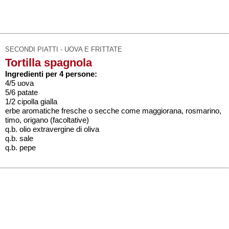
SECONDI PIATTI - UOVA E FRITTATE
Tortilla spagnola
Ingredienti per 4 persone:
4/5 uova
5/6 patate
1/2 cipolla gialla
erbe aromatiche fresche o secche come maggiorana, rosmarino,
timo, origano (facoltative)
q.b. olio extravergine di oliva
q.b. sale
q.b. pepe