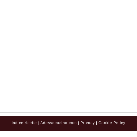
Indice ricette
|
Adessocucina.com
|
Privacy
|
Cookie Policy