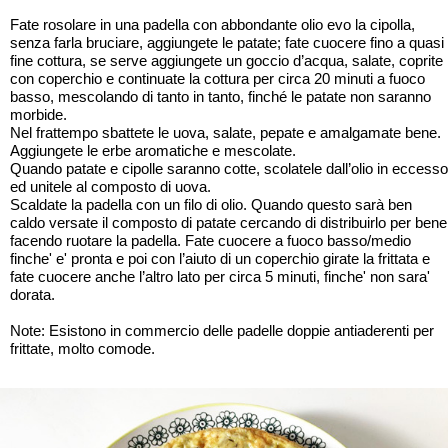
Fate rosolare in una padella con abbondante olio evo la cipolla,
senza farla bruciare, aggiungete le patate; fate cuocere fino a quasi
fine cottura, se serve aggiungete un goccio d’acqua, salate, coprite
con coperchio e continuate la cottura per circa 20 minuti a fuoco
basso, mescolando di tanto in tanto, finché le patate non saranno
morbide.
Nel frattempo sbattete le uova, salate, pepate e amalgamate bene.
Aggiungete le erbe aromatiche e mescolate.
Quando patate e cipolle saranno cotte, scolatele dall’olio in eccesso
ed unitele al composto di uova.
Scaldate la padella con un filo di olio. Quando questo sarà ben
caldo versate il composto di patate cercando di distribuirlo per bene
facendo ruotare la padella. Fate cuocere a fuoco basso/medio
finche' e' pronta e poi con l’aiuto di un coperchio girate la frittata e
fate cuocere anche l’altro lato per circa 5 minuti, finche' non sara'
dorata.
Note: Esistono in commercio delle padelle doppie antiaderenti per
frittate, molto comode.